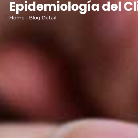
Epidemiología del C
Home - Blog Detail