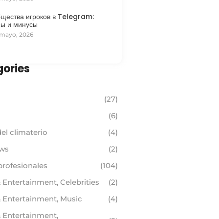
щества игроков в Telegram:
ы и минусы
 mayo, 2026
ories
(27)
(6)
el climaterio
(4)
ews
(2)
profesionales
(104)
& Entertainment, Celebrities
(2)
& Entertainment, Music
(4)
& Entertainment,