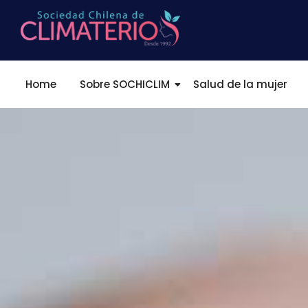
Home
Sobre SOCHICLIM
Salud de la mujer