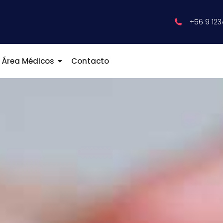
+56 9 123
Área Médicos
Contacto