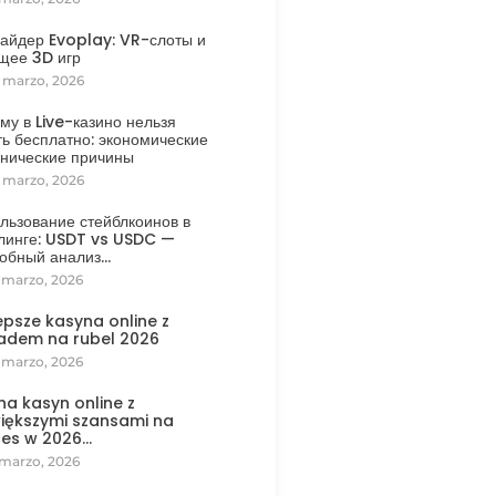
айдер Evoplay: VR-слоты и
щее 3D игр
 marzo, 2026
му в Live-казино нельзя
ть бесплатно: экономические
хнические причины
 marzo, 2026
льзование стейблкоинов в
линге: USDT vs USDC —
обный анализ…
 marzo, 2026
epsze kasyna online z
adem na rubel 2026
 marzo, 2026
a kasyn online z
iększymi szansami na
ces w 2026…
 marzo, 2026