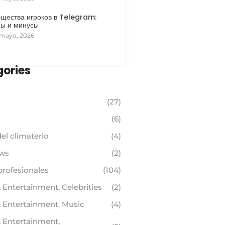
щества игроков в Telegram:
ы и минусы
 mayo, 2026
ories
(27)
(6)
el climaterio
(4)
ews
(2)
profesionales
(104)
& Entertainment, Celebrities
(2)
& Entertainment, Music
(4)
& Entertainment,