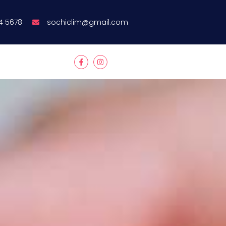
4 5678
sochiclim@gmail.com