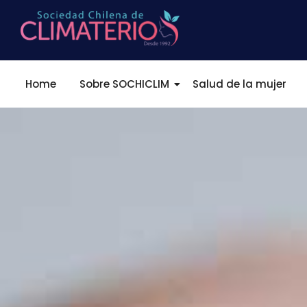
Home
Sobre SOCHICLIM
Salud de la mujer