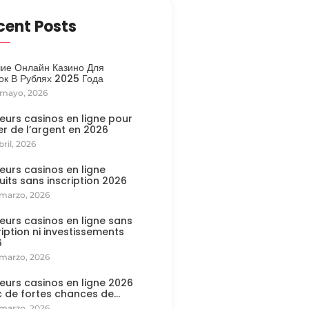
cent Posts
ие Онлайн Казино Для
ок В Рублях 2025 Года
 mayo, 2026
leurs casinos en ligne pour
er de l’argent en 2026
bril, 2026
leurs casinos en ligne
uits sans inscription 2026
 marzo, 2026
leurs casinos en ligne sans
ription ni investissements
6
 marzo, 2026
leurs casinos en ligne 2026
 de fortes chances de…
 marzo, 2026