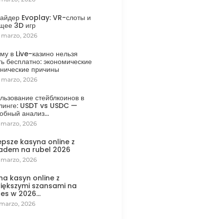
айдер Evoplay: VR-слоты и
щее 3D игр
 marzo, 2026
му в Live-казино нельзя
ть бесплатно: экономические
хнические причины
 marzo, 2026
льзование стейблкоинов в
линге: USDT vs USDC —
обный анализ…
 marzo, 2026
epsze kasyna online z
adem na rubel 2026
 marzo, 2026
a kasyn online z
iększymi szansami na
ces w 2026…
 marzo, 2026