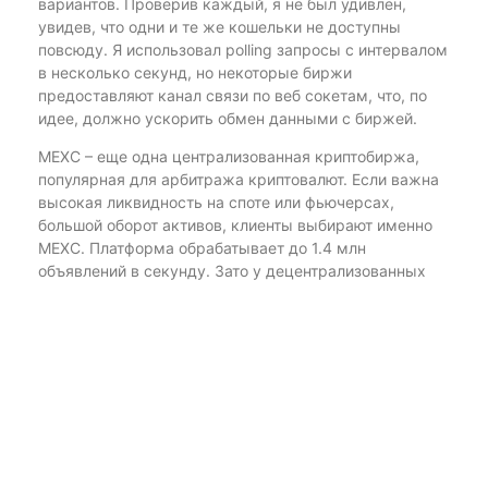
вариантов. Проверив каждый, я не был удивлен,
увидев, что одни и те же кошельки не доступны
повсюду. Я использовал polling запросы с интервалом
в несколько секунд, но некоторые биржи
предоставляют канал связи по веб сокетам, что, по
идее, должно ускорить обмен данными с биржей.
MEXС – еще одна централизованная криптобиржа,
популярная для арбитража криптовалют. Если важна
высокая ликвидность на споте или фьючерсах,
большой оборот активов, клиенты выбирают именно
MEXC. Платформа обрабатывает до 1.4 млн
объявлений в секунду. Зато у децентрализованных
бирж нет доступа к активам пользователей, а
клиенты работают с платформой анонимно.
Профессионалы арбитража криптовалют выбирают
DEX именно поэтому.
Никаких дополнительных глубоких знаний просто не
требуется. С другой стороны – есть большое
количество тонкостей, начиная от выставления
ордеров и прохождения KYC до внебиржевой