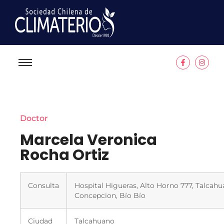
Doctor
Marcela Veronica
Rocha Ortiz
Consulta
Hospital Higueras, Alto Horno 777, Talcahu
Concepcion, Bío Bío
Ciudad
Talcahuano