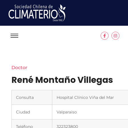
Doctor
René Montaño Villegas
Consulta
Hospital Clínico Viña del Mar
Ciudad
Valparaiso
Teléfono
322323800