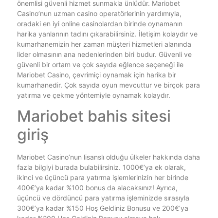
önemlisi güvenli hizmet sunmakla ünlüdür. Mariobet
Casino’nun uzman casino operatörlerinin yardımıyla,
oradaki en iyi online casinolardan birinde oynamanın
harika yanlarının tadını çıkarabilirsiniz. İletişim kolaydır ve
kumarhanemizin her zaman müşteri hizmetleri alanında
lider olmasının ana nedenlerinden biri budur. Güvenli ve
güvenli bir ortam ve çok sayıda eğlence seçeneği ile
Mariobet Casino, çevrimiçi oynamak için harika bir
kumarhanedir. Çok sayıda oyun mevcuttur ve birçok para
yatırma ve çekme yöntemiyle oynamak kolaydır.
Mariobet bahis sitesi
giriş
Mariobet Casino’nun lisanslı olduğu ülkeler hakkında daha
fazla bilgiyi burada bulabilirsiniz. 1000€’ya ek olarak,
ikinci ve üçüncü para yatırma işlemlerinizin her birinde
400€’ya kadar %100 bonus da alacaksınız! Ayrıca,
üçüncü ve dördüncü para yatırma işleminizde sırasıyla
300€’ya kadar %150 Hoş Geldiniz Bonusu ve 200€’ya