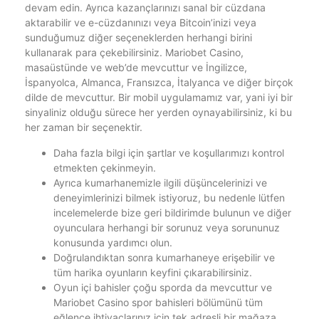
devam edin. Ayrıca kazançlarınızı sanal bir cüzdana
aktarabilir ve e-cüzdanınızı veya Bitcoin’inizi veya
sunduğumuz diğer seçeneklerden herhangi birini
kullanarak para çekebilirsiniz. Mariobet Casino,
masaüstünde ve web’de mevcuttur ve İngilizce,
İspanyolca, Almanca, Fransızca, İtalyanca ve diğer birçok
dilde de mevcuttur. Bir mobil uygulamamız var, yani iyi bir
sinyaliniz olduğu sürece her yerden oynayabilirsiniz, ki bu
her zaman bir seçenektir.
Daha fazla bilgi için şartlar ve koşullarımızı kontrol
etmekten çekinmeyin.
Ayrıca kumarhanemizle ilgili düşüncelerinizi ve
deneyimlerinizi bilmek istiyoruz, bu nedenle lütfen
incelemelerde bize geri bildirimde bulunun ve diğer
oyunculara herhangi bir sorunuz veya sorununuz
konusunda yardımcı olun.
Doğrulandıktan sonra kumarhaneye erişebilir ve
tüm harika oyunların keyfini çıkarabilirsiniz.
Oyun içi bahisler çoğu sporda da mevcuttur ve
Mariobet Casino spor bahisleri bölümünü tüm
eğlence ihtiyaçlarınız için tek adresli bir mağaza