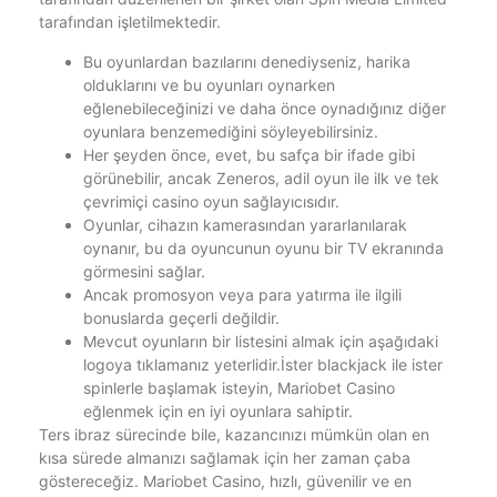
tarafından işletilmektedir.
Bu oyunlardan bazılarını denediyseniz, harika
olduklarını ve bu oyunları oynarken
eğlenebileceğinizi ve daha önce oynadığınız diğer
oyunlara benzemediğini söyleyebilirsiniz.
Her şeyden önce, evet, bu safça bir ifade gibi
görünebilir, ancak Zeneros, adil oyun ile ilk ve tek
çevrimiçi casino oyun sağlayıcısıdır.
Oyunlar, cihazın kamerasından yararlanılarak
oynanır, bu da oyuncunun oyunu bir TV ekranında
görmesini sağlar.
Ancak promosyon veya para yatırma ile ilgili
bonuslarda geçerli değildir.
Mevcut oyunların bir listesini almak için aşağıdaki
logoya tıklamanız yeterlidir.İster blackjack ile ister
spinlerle başlamak isteyin, Mariobet Casino
eğlenmek için en iyi oyunlara sahiptir.
Ters ibraz sürecinde bile, kazancınızı mümkün olan en
kısa sürede almanızı sağlamak için her zaman çaba
göstereceğiz. Mariobet Casino, hızlı, güvenilir ve en