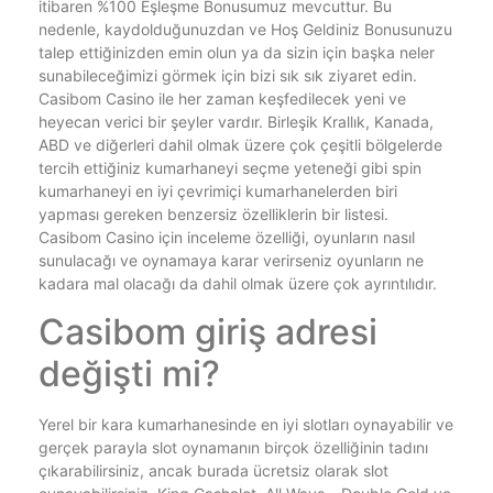
itibaren %100 Eşleşme Bonusumuz mevcuttur. Bu
nedenle, kaydolduğunuzdan ve Hoş Geldiniz Bonusunuzu
talep ettiğinizden emin olun ya da sizin için başka neler
sunabileceğimizi görmek için bizi sık sık ziyaret edin.
Casibom Casino ile her zaman keşfedilecek yeni ve
heyecan verici bir şeyler vardır. Birleşik Krallık, Kanada,
ABD ve diğerleri dahil olmak üzere çok çeşitli bölgelerde
tercih ettiğiniz kumarhaneyi seçme yeteneği gibi spin
kumarhaneyi en iyi çevrimiçi kumarhanelerden biri
yapması gereken benzersiz özelliklerin bir listesi.
Casibom Casino için inceleme özelliği, oyunların nasıl
sunulacağı ve oynamaya karar verirseniz oyunların ne
kadara mal olacağı da dahil olmak üzere çok ayrıntılıdır.
Casibom giriş adresi
değişti mi?
Yerel bir kara kumarhanesinde en iyi slotları oynayabilir ve
gerçek parayla slot oynamanın birçok özelliğinin tadını
çıkarabilirsiniz, ancak burada ücretsiz olarak slot