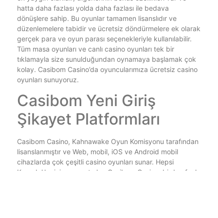
hatta daha fazlası yolda daha fazlası ile bedava
dönüşlere sahip. Bu oyunlar tamamen lisanslıdır ve
düzenlemelere tabidir ve ücretsiz döndürmelere ek olarak
gerçek para ve oyun parası seçenekleriyle kullanılabilir.
Tüm masa oyunları ve canlı casino oyunları tek bir
tıklamayla size sunulduğundan oynamaya başlamak çok
kolay. Casibom Casino’da oyuncularımıza ücretsiz casino
oyunları sunuyoruz.
Casibom Yeni Giriş
Şikayet Platformları
Casibom Casino, Kahnawake Oyun Komisyonu tarafından
lisanslanmıştır ve Web, mobil, iOS ve Android mobil
cihazlarda çok çeşitli casino oyunları sunar. Hepsi
Kanadalılar için mevcut olan Casibom Casino, birden fazla
yazılım sağlayıcısından çeşitli slot, masa oyunları, video
poker ve canlı krupiye oyunlarına sahiptir. Casibom
Casino, oyunculara %100 hoşgeldin bonusunun yanı sıra
devam eden aylık promosyonlar ve muhteşem sadakat