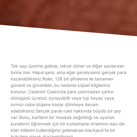
Tek sayı üzerine gelirse, tekrar döner ve diğer sayılardan
birine iner. Hepsi şans, ama eğer şanslıysanız gerçek para
kazanabilirsiniz.Rulet, 128 bit şifreleme ile tamamen
güvenli ve güvenlidir, bu nedenle kişisel bilgileriniz
korunur. Casibom Casino’da para yatırmadan çarkın
dönüşünü ücretsiz oynayabilir veya top beyaz veya
kırmızı cebe düşene kadar dönmeye devam
edebilirsiniz.Gerçek paralı rulet hakkında büyülü bir şey
var. Bunu, kartların bir masada dağıtıldığı ve oyunun
kurallarını öğrenmek için bir kumarhane ortamının eau-de-
köln stillerini kullandığınız geleneksel blackjack’te bir
bükülme olarak düşünebilirsiniz.