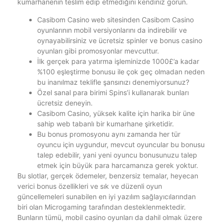
kumarhanenin teslim edip etmediğini kendiniz görün.
Casibom Casino web sitesinden Casibom Casino
oyunlarının mobil versiyonlarını da indirebilir ve
oynayabilirsiniz ve ücretsiz spinler ve bonus casino
oyunları gibi promosyonlar mevcuttur.
İlk gerçek para yatırma işleminizde 1000£’a kadar
%100 eşleştirme bonusu ile çok geç olmadan neden
bu inanılmaz teklifle şansınızı denemiyorsunuz?
Özel sanal para birimi Spins’i kullanarak bunları
ücretsiz deneyin.
Casibom Casino, yüksek kalite için harika bir üne
sahip web tabanlı bir kumarhane şirketidir.
Bu bonus promosyonu aynı zamanda her tür
oyuncu için uygundur, mevcut oyuncular bu bonusu
talep edebilir, yani yeni oyuncu bonusunuzu talep
etmek için büyük para harcamanıza gerek yoktur.
Bu slotlar, gerçek ödemeler, benzersiz temalar, heyecan
verici bonus özellikleri ve sık ve düzenli oyun
güncellemeleri sunabilen en iyi yazılım sağlayıcılarından
biri olan Microgaming tarafından desteklenmektedir.
Bunların tümü, mobil casino oyunları da dahil olmak üzere