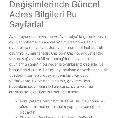
Değişimlerinde Güncel
Adres Bilgileri Bu
Sayfada!
Ayrıca oyunculara Avrupa ve Avustralya’da gerçek paralı
oyunlar oynama imkanı veriyoruz. Casibom Casino,
oyunculara en iyi oyun deneyimini sunan birinci sınıf bir
çevrimiçi kumarhanedir. Casibom Casino, endüstri lideri
yazılım sağlayıcısı Microgaming’den en iyi casino
oyunlarına sahiptir, bu nedenle oyunlarımız özellikler ve
bonuslarla doludur. Her ay, oyuncuların depozitolarının bir
yüzdesini geri alabilecekleri yeni bir promosyon
yürütüyoruz. Ek bir bonus olarak, çevirmek için
kuponlarımızdan birini kullanırsanız, para yatırma
işleminizde 2 kat ücretsiz dönüş alırsınız.
Para yatırma tercihiniz NETeller ise, bu popüler e-
cüzdan hizmetinden seçim yapma seçeneğiniz
olacaktır.
Size mümkün olan en iyi bedava dönüşleri