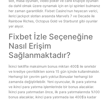
slot, masa oyunları, video poker ve canlı krupiye oyunları
da dahil olmak üzere oynamak için en iyi spinleri bulmanız
her zaman garantilidir. Fixbet Casino’nun heyecan verici,
ilerici jackpot slotları arasında Marvel’s 7 ve Decade ile
Rainbow Riches, Octopus Gold ve Starburst gibi oyunlar
yer alıyor.
Fixbet İzle Seçeneğine
Nasıl Erişim
Sağlanmaktadır?
İkinci teklifte maksimum bonus miktarı 400$ ile sınırlıdır
ve krediye çevrildikten sonra 15 gün içinde kullanılmalıdır.
Herhangi bir çevrim şartı yoktur.Bonuslar herhangi bir
zamanda değiştirilebilir. Yeni oyuncular, ilk para yatırma
ve ikinci para yatırma işlemlerinde bir bonus alacaklar.
İkinci para yatırmadan önce, ilk para yatırmalarında %100
bonus alacaklar, ikinci para yatırmada ise 400$’a kadar
%100 bonus alacaklar. İkinci para yatırma işleminde
spinler dahil maksimum 400$ bonus miktarı mevcuttur.