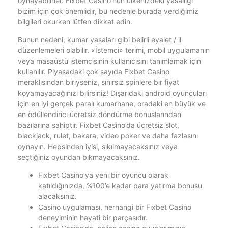
oynayabilirler. Fixbet Casino’nun ülkenizdeki yasallığı
bizim için çok önemlidir, bu nedenle burada verdiğimiz
bilgileri okurken lütfen dikkat edin.
Bunun nedeni, kumar yasaları gibi belirli eyalet / il
düzenlemeleri olabilir. «İstemci» terimi, mobil uygulamanın
veya masaüstü istemcisinin kullanıcısını tanımlamak için
kullanılır. Piyasadaki çok sayıda Fixbet Casino
meraklısından biriyseniz, sınırsız spinlere bir fiyat
koyamayacağınızı bilirsiniz! Dışarıdaki android oyuncuları
için en iyi gerçek paralı kumarhane, oradaki en büyük ve
en ödüllendirici ücretsiz döndürme bonuslarından
bazılarına sahiptir. Fixbet Casino’da ücretsiz slot,
blackjack, rulet, bakara, video poker ve daha fazlasını
oynayın. Hepsinden iyisi, sıkılmayacaksınız veya
seçtiğiniz oyundan bıkmayacaksınız.
Fixbet Casino’ya yeni bir oyuncu olarak
katıldığınızda, %100’e kadar para yatırma bonusu
alacaksınız.
Casino uygulaması, herhangi bir Fixbet Casino
deneyiminin hayati bir parçasıdır.