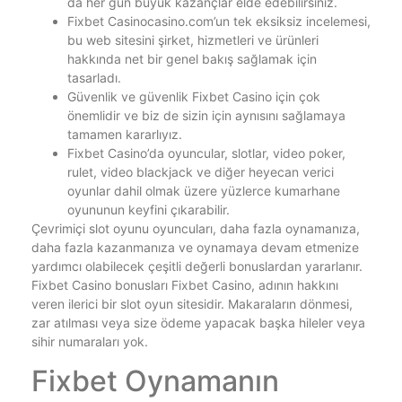
da her gün büyük kazançlar elde edebilirsiniz.
Fixbet Casinocasino.com’un tek eksiksiz incelemesi,
bu web sitesini şirket, hizmetleri ve ürünleri
hakkında net bir genel bakış sağlamak için
tasarladı.
Güvenlik ve güvenlik Fixbet Casino için çok
önemlidir ve biz de sizin için aynısını sağlamaya
tamamen kararlıyız.
Fixbet Casino’da oyuncular, slotlar, video poker,
rulet, video blackjack ve diğer heyecan verici
oyunlar dahil olmak üzere yüzlerce kumarhane
oyununun keyfini çıkarabilir.
Çevrimiçi slot oyunu oyuncuları, daha fazla oynamanıza,
daha fazla kazanmanıza ve oynamaya devam etmenize
yardımcı olabilecek çeşitli değerli bonuslardan yararlanır.
Fixbet Casino bonusları Fixbet Casino, adının hakkını
veren ilerici bir slot oyun sitesidir. Makaraların dönmesi,
zar atılması veya size ödeme yapacak başka hileler veya
sihir numaraları yok.
Fixbet Oynamanın