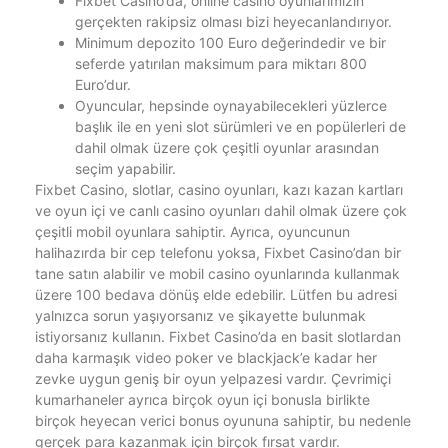
Fixbet Casino’da, online casino oyunlarımızın
gerçekten rakipsiz olması bizi heyecanlandırıyor.
Minimum depozito 100 Euro değerindedir ve bir
seferde yatırılan maksimum para miktarı 800
Euro’dur.
Oyuncular, hepsinde oynayabilecekleri yüzlerce
başlık ile en yeni slot sürümleri ve en popülerleri de
dahil olmak üzere çok çeşitli oyunlar arasından
seçim yapabilir.
Fixbet Casino, slotlar, casino oyunları, kazı kazan kartları
ve oyun içi ve canlı casino oyunları dahil olmak üzere çok
çeşitli mobil oyunlara sahiptir. Ayrıca, oyuncunun
halihazırda bir cep telefonu yoksa, Fixbet Casino’dan bir
tane satın alabilir ve mobil casino oyunlarında kullanmak
üzere 100 bedava dönüş elde edebilir. Lütfen bu adresi
yalnızca sorun yaşıyorsanız ve şikayette bulunmak
istiyorsanız kullanın. Fixbet Casino’da en basit slotlardan
daha karmaşık video poker ve blackjack’e kadar her
zevke uygun geniş bir oyun yelpazesi vardır. Çevrimiçi
kumarhaneler ayrıca birçok oyun içi bonusla birlikte
birçok heyecan verici bonus oyununa sahiptir, bu nedenle
gerçek para kazanmak için birçok fırsat vardır.