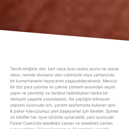
Tercih ettiğiniz slot, kart veya özel casino oyunu ne olursa
olsun, nerede olursanız olun cebinizde veya çantanızda
bir kumarhanenin heyecanını yaşayabileceksiniz. Mevcut
bir dizi para yatırma ve çekme yöntemi arasından seçim
yapın ve çevrimiçi ve hareket halindeyken harika bir
deneyim yaşama yolundasınız. Ne yaptığını bilmeyen
yepyeni oyuncular için, yardım sayfamızda bulunan spin
& poker kılavuzumuz yeni başlayanlar için idealdir. Spinler
ve teklifler her oyun türünde oynanabilir, yani oyuncular
Fixbet Casino’da istedikleri zaman ve istedikleri zaman