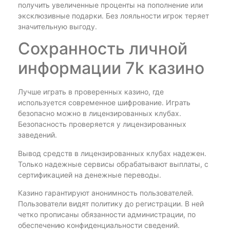
получить увеличенные проценты на пополнение или
эксклюзивные подарки. Без лояльности игрок теряет
значительную выгоду.
Сохранность личной
информации 7k казино
Лучше играть в проверенных казино, где
используется современное шифрование. Играть
безопасно можно в лицензированных клубах.
Безопасность проверяется у лицензированных
заведений.
Вывод средств в лицензированных клубах надежен.
Только надежные сервисы обрабатывают выплаты, с
сертификацией на денежные переводы.
Казино гарантируют анонимность пользователей.
Пользователи видят политику до регистрации. В ней
четко прописаны обязанности администрации, по
обеспечению конфиденциальности сведений.