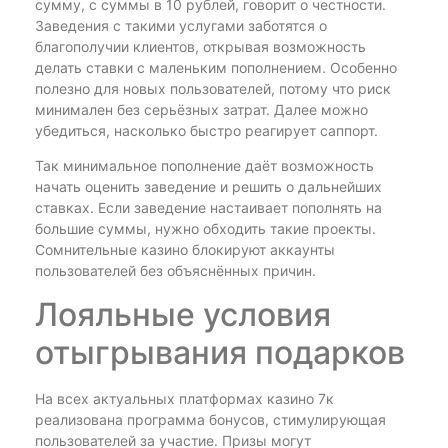
сумму, с суммы в 10 рублей, говорит о честности.
Заведения с такими услугами заботятся о
благополучии клиентов, открывая возможность
делать ставки с маленьким пополнением. Особенно
полезно для новых пользователей, потому что риск
минимален без серьёзных затрат. Далее можно
убедиться, насколько быстро реагирует саппорт.
Так минимальное пополнение даёт возможность
начать оценить заведение и решить о дальнейших
ставках. Если заведение настаивает пополнять на
большие суммы, нужно обходить такие проекты.
Сомнительные казино блокируют аккаунты
пользователей без объяснённых причин.
Лояльные условия
отыгрывания подарков
На всех актуальных платформах казино 7к
реализована программа бонусов, стимулирующая
пользователей за участие. Призы могут