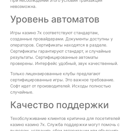
При несоблюдении этого условия транзакция
невозможна.
Уровень автоматов
Игры казино 7к соответствуют стандартам,
созданные провайдерами. Документы доступны у
операторов. Сертификаты находятся в разделе.
Сертификаты гарантируют стандарт, и случайные
результаты. Сертифицированные автоматы
проверены. Интерфейс удобный, звук качественный.
Только лицензированные клубы предлагают
сертифицированные игры. Это важное требование.
Софт идет от производителей. Исходы полностью
случайные.
Качество поддержки
Техобслуживание клиентов критична для посетителей
казино казино 7к. Служба поддержки могут помочь с
выводом, устранить сбои авторизации или объяснить