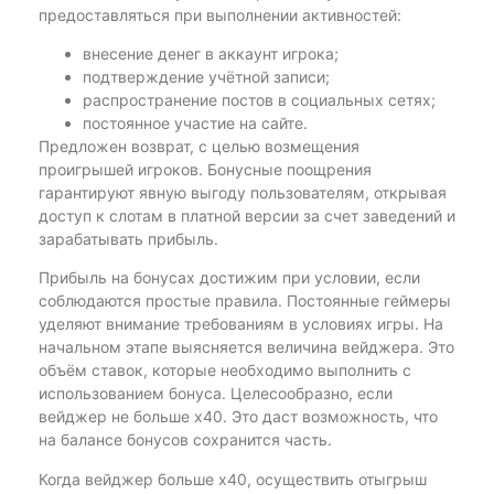
предоставляться при выполнении активностей:
внесение денег в аккаунт игрока;
подтверждение учётной записи;
распространение постов в социальных сетях;
постоянное участие на сайте.
Предложен возврат, с целью возмещения
проигрышей игроков. Бонусные поощрения
гарантируют явную выгоду пользователям, открывая
доступ к слотам в платной версии за счет заведений и
зарабатывать прибыль.
Прибыль на бонусах достижим при условии, если
соблюдаются простые правила. Постоянные геймеры
уделяют внимание требованиям в условиях игры. На
начальном этапе выясняется величина вейджера. Это
объём ставок, которые необходимо выполнить с
использованием бонуса. Целесообразно, если
вейджер не больше х40. Это даст возможность, что
на балансе бонусов сохранится часть.
Когда вейджер больше х40, осуществить отыгрыш