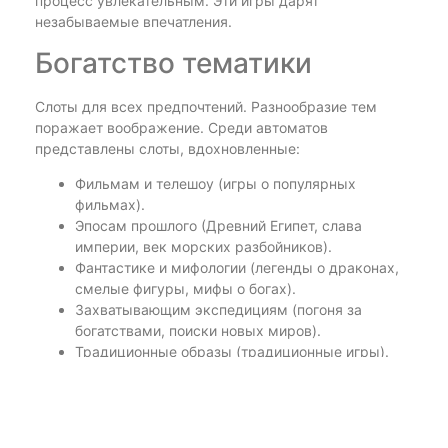
процесс увлекательным. Эти игры дарят
незабываемые впечатления.
Богатство тематики
Слоты для всех предпочтений. Разнообразие тем
поражает воображение. Среди автоматов
представлены слоты, вдохновленные:
Фильмам и телешоу (игры о популярных
фильмах).
Эпосам прошлого (Древний Египет, слава
империи, век морских разбойников).
Фантастике и мифологии (легенды о драконах,
смелые фигуры, мифы о богах).
Захватывающим экспедициям (погоня за
богатствами, поиски новых миров).
Традиционные образы (традиционные игры).
Автоматы оснащены бонусными возможностями.
Бесплатные вращения, увеличения выигрышей, дикие
символы (wild), символы разброса, обеспечивают
дополнительный выигрыш. Широкий выбор игр