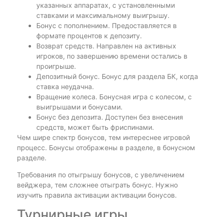
указанных аппаратах, с установленными
ставками и максимальному выигрышу.
Бонус с пополнением. Предоставляется в
формате процентов к депозиту.
Возврат средств. Направлен на активных
игроков, по завершению времени остались в
проигрыше.
Депозитный бонус. Бонус для раздела БК, когда
ставка неудачна.
Вращение колеса. Бонусная игра с колесом, с
выигрышами и бонусами.
Бонус без депозита. Доступен без внесения
средств, может быть фриспинами.
Чем шире спектр бонусов, тем интереснее игровой
процесс. Бонусы отображены в разделе, в бонусном
разделе.
Требования по отыгрышу бонусов, с увеличением
вейджера, тем сложнее отыграть бонус. Нужно
изучить правила активации активации бонусов.
Турнирные игры