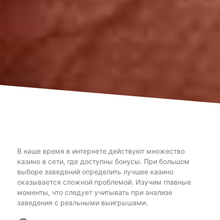
В наше время в интернете действуют множество
казино в сети, где доступны бонусы. При большом
выборе заведений определить лучшее казино
оказывается сложной проблемой. Изучим главные
моменты, что следует учитывать при анализе
заведения с реальными выигрышами.