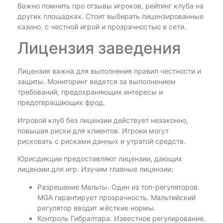
Важно помнить про отзывы игроков, рейтинг клуба на
других площадках. Стоит выбирать лицензированные
казино, с честной игрой и прозрачностью в сети.
Лицензия заведения
Лицензия важна для выполнения правил честности и
защиты. Мониторинг ведется за выполнением
требований, предохраняющих интересы и
предотвращающих фрод.
Игровой клуб без лицензии действует незаконно,
повышая риски для клиентов. Игроки могут
рисковать с рисками данных и утратой средств.
Юрисдикции предоставляют лицензии, дающих
лицензии для игр. Изучим главные лицензии:
Разрешение Мальты. Один из топ-регуляторов.
MGA гарантирует прозрачность. Мальтийский
регулятор вводит жёсткие нормы.
Контроль Гибралтара. Известное регулирование.