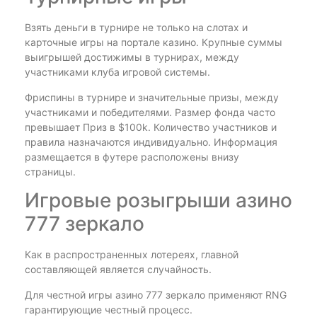
Взять деньги в турнире не только на слотах и
карточные игры на портале казино. Крупные суммы
выигрышей достижимы в турнирах, между
участниками клуба игровой системы.
Фриспины в турнире и значительные призы, между
участниками и победителями. Размер фонда часто
превышает Приз в $100k. Количество участников и
правила назначаются индивидуально. Информация
размещается в футере расположены внизу
страницы.
Игровые розыгрыши азино
777 зеркало
Как в распространенных лотереях, главной
составляющей является случайность.
Для честной игры азино 777 зеркало применяют RNG
гарантирующие честный процесс.