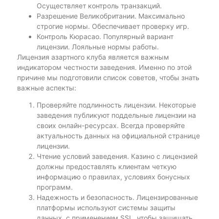
Осуществляет контроль транзакций.
Разрешение Великобритании. Максимально
строгие нормы. Обеспечивает проверку игр.
Контроль Кюрасао. Популярный вариант
лицензии. Лояльные нормы работы.
Лицензия азартного клуба является важным
индикатором честности заведения. Именно по этой
причине мы подготовили список советов, чтобы знать
важные аспекты:
Проверяйте подлинность лицензии. Некоторые
заведения публикуют поддельные лицензии на
своих онлайн-ресурсах. Всегда проверяйте
актуальность данных на официальной странице
лицензии.
Чтение условий заведения. Казино с лицензией
должны предоставлять клиентам четкую
информацию о правилах, условиях бонусных
программ.
Надежность и безопасность. Лицензированные
платформы используют системы защиты
данных, с применением SSL, чтобы защищать