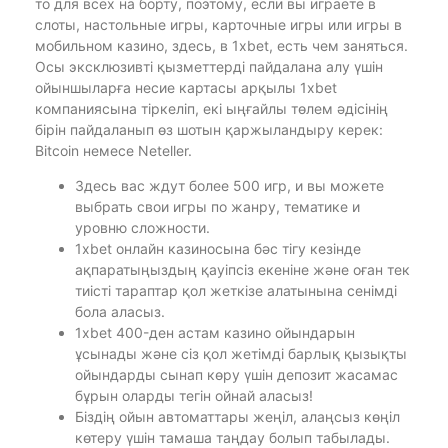
то для всех на борту, поэтому, если вы играете в
слоты, настольные игры, карточные игры или игры в
мобильном казино, здесь, в 1xbet, есть чем заняться.
Осы эксклюзивті қызметтерді пайдалана алу үшін
ойыншыларға несие картасы арқылы 1xbet
компаниясына тіркеліп, екі ыңғайлы төлем әдісінің
бірін пайдаланып өз шотын қаржыландыру керек:
Bitcoin немесе Neteller.
Здесь вас ждут более 500 игр, и вы можете
выбрать свои игры по жанру, тематике и
уровню сложности.
1xbet онлайн казиносына бәс тігу кезінде
ақпаратыңыздың қауіпсіз екеніне және оған тек
тиісті тараптар қол жеткізе алатынына сенімді
бола аласыз.
1xbet 400-ден астам казино ойындарын
ұсынады және сіз қол жетімді барлық қызықты
ойындарды сынап көру үшін депозит жасамас
бұрын оларды тегін ойнай аласыз!
Біздің ойын автоматтары жеңіл, алаңсыз көңіл
көтеру үшін тамаша таңдау болып табылады.