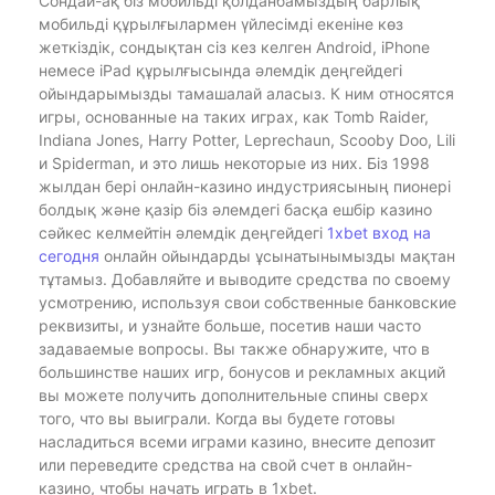
Сондай-ақ біз мобильді қолданбамыздың барлық
мобильді құрылғылармен үйлесімді екеніне көз
жеткіздік, сондықтан сіз кез келген Android, iPhone
немесе iPad құрылғысында әлемдік деңгейдегі
ойындарымызды тамашалай аласыз. К ним относятся
игры, основанные на таких играх, как Tomb Raider,
Indiana Jones, Harry Potter, Leprechaun, Scooby Doo, Lili
и Spiderman, и это лишь некоторые из них. Біз 1998
жылдан бері онлайн-казино индустриясының пионері
болдық және қазір біз әлемдегі басқа ешбір казино
сәйкес келмейтін әлемдік деңгейдегі
1xbet вход на
сегодня
онлайн ойындарды ұсынатынымызды мақтан
тұтамыз. Добавляйте и выводите средства по своему
усмотрению, используя свои собственные банковские
реквизиты, и узнайте больше, посетив наши часто
задаваемые вопросы. Вы также обнаружите, что в
большинстве наших игр, бонусов и рекламных акций
вы можете получить дополнительные спины сверх
того, что вы выиграли. Когда вы будете готовы
насладиться всеми играми казино, внесите депозит
или переведите средства на свой счет в онлайн-
казино, чтобы начать играть в 1xbet.