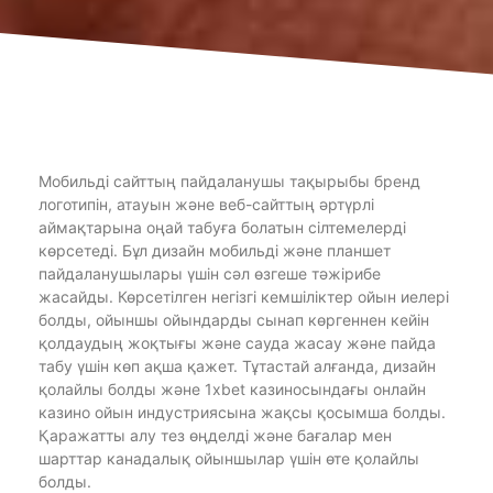
Мобильді сайттың пайдаланушы тақырыбы бренд
логотипін, атауын және веб-сайттың әртүрлі
аймақтарына оңай табуға болатын сілтемелерді
көрсетеді. Бұл дизайн мобильді және планшет
пайдаланушылары үшін сәл өзгеше тәжірибе
жасайды. Көрсетілген негізгі кемшіліктер ойын иелері
болды, ойыншы ойындарды сынап көргеннен кейін
қолдаудың жоқтығы және сауда жасау және пайда
табу үшін көп ақша қажет. Тұтастай алғанда, дизайн
қолайлы болды және 1xbet казиносындағы онлайн
казино ойын индустриясына жақсы қосымша болды.
Қаражатты алу тез өңделді және бағалар мен
шарттар канадалық ойыншылар үшін өте қолайлы
болды.