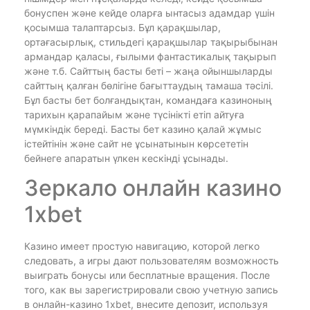
бонуспен және кейде оларға ынтасыз адамдар үшін
қосымша талаптарсыз. Бұл қарақшылар,
ортағасырлық, стильдегі қарақшылар тақырыбынан
армандар қаласы, ғылыми фантастикалық тақырып
және т.б. Сайттың басты беті – жаңа ойыншыларды
сайттың қалған бөлігіне бағыттаудың тамаша тәсілі.
Бұл басты бет болғандықтан, командаға казиноның
тарихын қарапайым және түсінікті етіп айтуға
мүмкіндік береді. Басты бет казино қалай жұмыс
істейтінін және сайт не ұсынатынын көрсететін
бейнеге апаратын үлкен кескінді ұсынады.
Зеркало онлайн казино
1xbet
Казино имеет простую навигацию, которой легко
следовать, а игры дают пользователям возможность
выиграть бонусы или бесплатные вращения. После
того, как вы зарегистрировали свою учетную запись
в онлайн-казино 1xbet, внесите депозит, используя