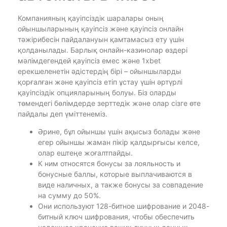
Компанияның қауіпсіздік шаралары оның
ойыншыларының қауіпсіз және қауіпсіз онлайн
тәжірибесін пайдалануын қамтамасыз ету үшін
қолданылады. Барлық онлайн-казинолар өздері
мәлімдегендей қауіпсіз емес және 1xbet
ерекшеленетін әдістердің бірі – ойыншыларды
қорғалған және қауіпсіз етіп ұстау үшін әртүрлі
қауіпсіздік опцияларының болуы. Біз оларды
төмендегі бөлімдерде зерттедік және олар сізге өте
пайдалы деп үміттенеміз.
Әрине, бұл ойыншы үшін ақысыз болады және
егер ойыншы жаман пікір қалдырғысы келсе,
олар ештеңе жоғалтпайды.
К ним относятся бонусы за лояльность и
бонусные баллы, которые выплачиваются в
виде наличных, а также бонусы за совпадение
на сумму до 50%.
Они используют 128-битное шифрование и 2048-
битный ключ шифрования, чтобы обеспечить