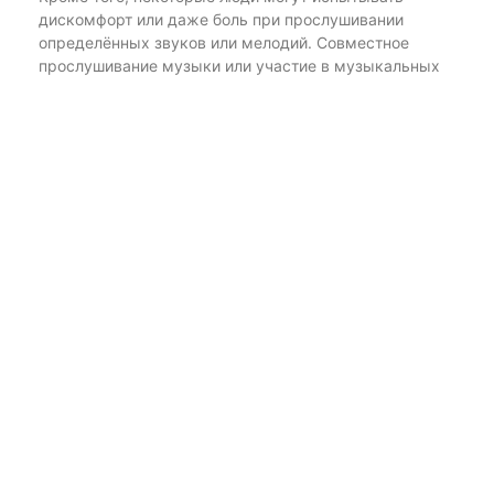
дискомфорт или даже боль при прослушивании
определённых звуков или мелодий. Совместное
прослушивание музыки или участие в музыкальных
мероприятиях может способствовать укреплению
социальных связей и созданию чувства общности.
Исследования показывают, что музыка может
вызывать у людей чувство единства и
принадлежности, что особенно важно в условиях
социальной изоляции или стресса. В последние годы
учёные всё больше интересуются
нейробиологическими механизмами, лежащими в
основе восприятия музыки.
Однако все эти усилия, как правило, окупаются
сполна, когда владельцы видят, как их питомцы
счастливы и здоровы. Они не только приносят
радость и счастье в нашу жизнь, но и способствуют
улучшению физического и психического здоровья.
Питомцы становятся верными друзьями, которые
поддерживают нас в трудные времена и радуют в
моменты счастья. Их присутствие в нашей жизни