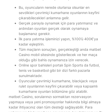
Bu, oyuncuların nerede olurlarsa olsunlar en
sevdikleri çevrimiçi kumarhane oyunlarının keyfini
çıkarabilecekleri anlamına gelir.
Gerçek parayla oynamak için para yatırmanız ve
ardından oyunları gerçek olarak oynamaya
başlamanız gerekir.
İlk para yatırma işleminizi yapın, %100’ü 400€’ya
kadar eşleştirin.
Tüm maçların sonuçları, gerçekleştiği anda matbet
Casino mobil sitesinde gösterilecek ve her maça
olduğu gibi bahis oynamanıza izin verecek.
Online spor bahisleri portalı Spin Sports da futbol,
tenis ve basketbol gibi bir dizi farklı pazarla
sunulmaktadır.
Oyuncular çevrimiçi kumarhane, blackjack veya
rulet oyunlarının keyfini çıkarabilir veya kapsamlı
kumarhane oyunları bölümüne göz atabilir.
matbet Casino, sorularınızı sormaktan rezervasyon
yapmaya veya yeni promosyonlar hakkında bilgi almaya
kadar ihtiyacınız olan tüm desteği sağlayabilir. Para