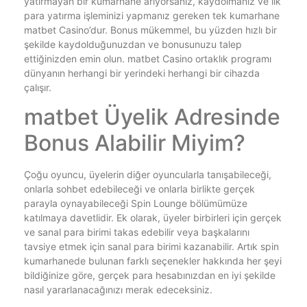
yatırmayan bir kumarhane arıyorsanız, kaydolmanız ve ilk
para yatırma işleminizi yapmanız gereken tek kumarhane
matbet Casino’dur. Bonus mükemmel, bu yüzden hızlı bir
şekilde kaydolduğunuzdan ve bonusunuzu talep
ettiğinizden emin olun. matbet Casino ortaklık programı
dünyanın herhangi bir yerindeki herhangi bir cihazda
çalışır.
matbet Üyelik Adresinde
Bonus Alabilir Miyim?
Çoğu oyuncu, üyelerin diğer oyuncularla tanışabileceği,
onlarla sohbet edebileceği ve onlarla birlikte gerçek
parayla oynayabileceği Spin Lounge bölümümüze
katılmaya davetlidir. Ek olarak, üyeler birbirleri için gerçek
ve sanal para birimi takas edebilir veya başkalarını
tavsiye etmek için sanal para birimi kazanabilir. Artık spin
kumarhanede bulunan farklı seçenekler hakkında her şeyi
bildiğinize göre, gerçek para hesabınızdan en iyi şekilde
nasıl yararlanacağınızı merak edeceksiniz.