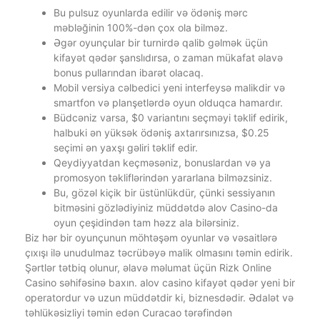
Bu pulsuz oyunlarda edilir və ödəniş mərc
məbləğinin 100%-dən çox ola bilməz.
Əgər oyunçular bir turnirdə qalib gəlmək üçün
kifayət qədər şanslıdırsa, o zaman mükafat əlavə
bonus pullarından ibarət olacaq.
Mobil versiya cəlbedici yeni interfeysə malikdir və
smartfon və planşetlərdə oyun olduqca hamardır.
Büdcəniz varsa, $0 variantını seçməyi təklif edirik,
halbuki ən yüksək ödəniş axtarırsınızsa, $0.25
seçimi ən yaxşı gəliri təklif edir.
Qeydiyyatdan keçməsəniz, bonuslardan və ya
promosyon təkliflərindən yararlana bilməzsiniz.
Bu, gözəl kiçik bir üstünlükdür, çünki sessiyanın
bitməsini gözlədiyiniz müddətdə alov Casino-da
oyun çeşidindən tam həzz ala bilərsiniz.
Biz hər bir oyunçunun möhtəşəm oyunlar və vəsaitlərə
çıxışı ilə unudulmaz təcrübəyə malik olmasını təmin edirik.
Şərtlər tətbiq olunur, əlavə məlumat üçün Rizk Online
Casino səhifəsinə baxın. alov casino kifayət qədər yeni bir
operatordur və uzun müddətdir ki, biznesdədir. Ədalət və
təhlükəsizliyi təmin edən Curacao tərəfindən