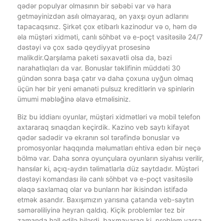
qədər populyar olmasının bir səbəbi var və hara
getməyinizdən asılı olmayaraq, ən yaxşı oyun adlarını
tapacaqsınız. Şirkət çox etibarlı kazinodur və o, həm də
əla müştəri xidməti, canlı söhbət və e-poçt vasitəsilə 24/7
dəstəyi və çox sadə qeydiyyat prosesinə
malikdir.Qarşılama paketi səxavətli olsa da, bəzi
narahatlıqları da var. Bonuslar təklifinin müddəti 30
gündən sonra başa çatır və daha çoxuna uyğun olmaq
üçün hər bir yeni əmanəti pulsuz kreditlərin və spinlərin
ümumi məbləğinə əlavə etməlisiniz.
Biz bu iddianı oyunlar, müştəri xidmətləri və mobil telefon
axtararaq sınaqdan keçirdik. Kazino veb saytı kifayət
qədər sadədir və ekranın sol tərəfində bonuslar və
promosyonlar haqqında məlumatları ehtiva edən bir neçə
bölmə var. Daha sonra oyunçulara oyunların siyahısı verilir,
hansılar ki, açıq-aydın təlimatlarla düz saytdadır. Müştəri
dəstəyi komandası ilə canlı söhbət və e-poçt vasitəsilə
əlaqə saxlamaq olar və bunların hər ikisindən istifadə
etmək asandır. Baxışımızın yarısına çatanda veb-saytın
səmərəliliyinə heyran qaldıq. Kiçik problemlər tez bir
zamanda həll edilə bilərdi, baxmayaraq ki, problem varsa,