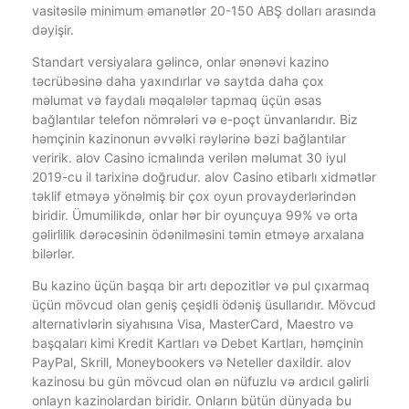
vasitəsilə minimum əmanətlər 20-150 ABŞ dolları arasında
dəyişir.
Standart versiyalara gəlincə, onlar ənənəvi kazino
təcrübəsinə daha yaxındırlar və saytda daha çox
məlumat və faydalı məqalələr tapmaq üçün əsas
bağlantılar telefon nömrələri və e-poçt ünvanlarıdır. Biz
həmçinin kazinonun əvvəlki rəylərinə bəzi bağlantılar
veririk. alov Casino icmalında verilən məlumat 30 iyul
2019-cu il tarixinə doğrudur. alov Casino etibarlı xidmətlər
təklif etməyə yönəlmiş bir çox oyun provayderlərindən
biridir. Ümumilikdə, onlar hər bir oyunçuya 99% və orta
gəlirlilik dərəcəsinin ödənilməsini təmin etməyə arxalana
bilərlər.
Bu kazino üçün başqa bir artı depozitlər və pul çıxarmaq
üçün mövcud olan geniş çeşidli ödəniş üsullarıdır. Mövcud
alternativlərin siyahısına Visa, MasterCard, Maestro və
başqaları kimi Kredit Kartları və Debet Kartları, həmçinin
PayPal, Skrill, Moneybookers və Neteller daxildir. alov
kazinosu bu gün mövcud olan ən nüfuzlu və ardıcıl gəlirli
onlayn kazinolardan biridir. Onların bütün dünyada bu