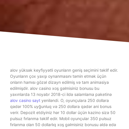
alov yüksək keyfiyyətli oyunların geniş seçimini təklif edir.
Oyunların çox yaxşı oynanmasını təmin etmək üçün
onların hamısı gözəl dizayn edilmiş və tam animasiya
edilmişdir. alov casino xoş gəlmisiniz bonusu bu
yaxınlarda 13 noyabr 2018-ci ildə salamlama paketinə
alov casino sayt
yeniləndi. O, oyunçulara 250 dollara
qədər 100% uyğunluq və 250 dollara qədər ani bonus
verir. Depozit etdiyiniz hər 10 dollar üçün kazino sizə 50
pulsuz fırlanma təklif edir. Mobil oyunçular 350 pulsuz
fırlanma olan 50 dollarlıq xoş gəlmisiniz bonusu əldə edə