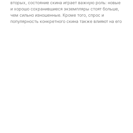
вторых, состояние скина играет важную роль: новые
и хорошо сохранившиеся экземпляры стоят больше,
чем сильно изношенные. Кроме того, спрос и
популярность конкретного скина также влияют на его
цену. Следует следить за актуальными трендами на
рынке, чтобы понимать, какие скины пользуются
спросом.
Можно ли выбрать скины так,
чтобы они подбирались к
общей тематике разбора
карты?
Да, выбор скинов, которые соответствуют тематике
карты, может быть интересным подходом. Если вы
играете на карте с определенной атмосферой или
стилем, попробуйте подобрать скины, которые
гармонируют с этим стилем. Например, если на карте
преобладают тёмные или осенние тона, выберите
более сдержанные скины, чтобы выглядеть
органично. Это также может помочь вам в игре, если