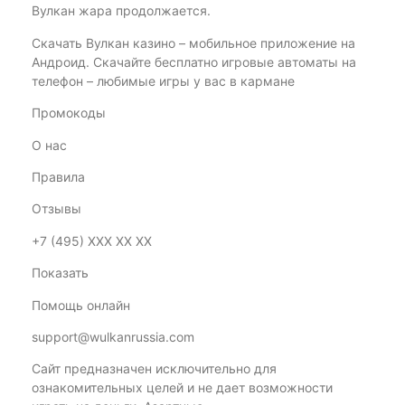
Вулкан жара продолжается.
Скачать Вулкан казино – мобильное приложение на
Андроид. Скачайте бесплатно игровые автоматы на
телефон – любимые игры у вас в кармане
Промокоды
О нас
Правила
Отзывы
+7 (495) XXX XX XX
Показать
Помощь онлайн
support@wulkanrussia.com
Сайт предназначен исключительно для
ознакомительных целей и не дает возможности