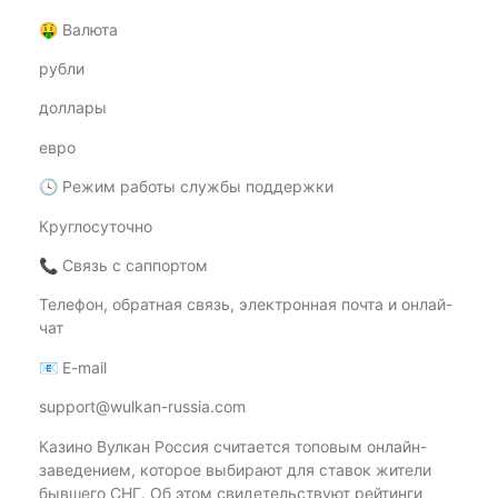
🤑 Валюта
рубли
доллары
евро
🕓 Режим работы службы поддержки
Круглосуточно
📞 Связь с саппортом
Телефон, обратная связь, электронная почта и онлай-
чат
📧 E-mail
support@wulkan-russia.com
Казино Вулкан Россия считается топовым онлайн-
заведением, которое выбирают для ставок жители
бывшего СНГ. Об этом свидетельствуют рейтинги