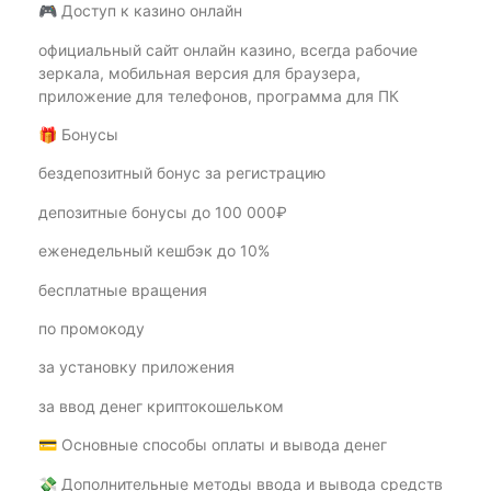
🎮 Доступ к казино онлайн
официальный сайт онлайн казино, всегда рабочие
зеркала, мобильная версия для браузера,
приложение для телефонов, программа для ПК
🎁 Бонусы
бездепозитный бонус за регистрацию
депозитные бонусы до 100 000₽
еженедельный кешбэк до 10%
бесплатные вращения
по промокоду
за установку приложения
за ввод денег криптокошельком
💳 Основные способы оплаты и вывода денег
💸 Дополнительные методы ввода и вывода средств