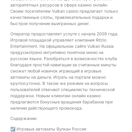
авторитетных ресурсов в сфере казино онлайн.
Своим посетителям Vulkan casino предлагает только
качественные слоты, привлекательные подарки и
быстрое получение выигранных денег.
Оператор предоставляет услуги с начала 2009 года.
Игровой площадкой управляет компания Ritzio
Entertainment. На официальном сайте Vulkan Russia
предусмотрено интуитивно понятное меню на
русском языке. Разобраться в возможностях клуба
благодаря простой навигации за считанные минуты
сможет любой новичок играющий в игровые
автоматы на деньги. Играть на портале можно
круглосуточно. В таком же режиме на вопросы
пользователей отвечают специалисты технической
поддержки. Новым клиентам онлайн казино
предлагаются бонусные вращения барабанов при
наличии действующего промокода.
Содержание:
☑️ Игровые автоматы Вулкан Россия