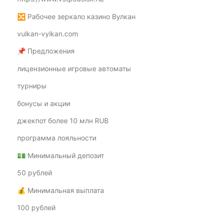
🔀 Рабочее зеркало казино Вулкан
vulkan-vylkan.com
📌 Предложения
лицензионные игровые автоматы
турниры
бонусы и акции
джекпот более 10 млн RUB
программа лояльности
💵 Минимальный депозит
50 рублей
💰 Минимальная выплата
100 рублей