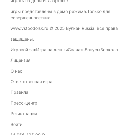
играть на деньги. Азартные
игры представлены в демо режиме.Только для
совершеннолетних.
www.vstpodolsk.ru © 2025 Вулкан Russia. Все права
защищены.
Игровой залИгра на деньгиСкачатьБонусыЗеркало
Лицензия
О нас
Ответственная игра
Правила
Пресс-центр
Регистрация
Войти
14,656,495.00 ₽