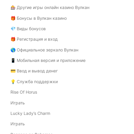
🎰 Другие игры онлайн казино Вулкан
🎁 Бонусы в Вулкан казино
💎 Виды бонусов
🎁 Регистрация и вход
🌎 Официальное зеркало Вулкан
📱 Мобильная версия и приложение
💳 Ввод и вывод денег
💡 Служба поддержки
Rise Of Horus
Играть
Lucky Lady’s Charm
Играть