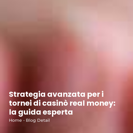
Strategia avanzata per i
tornei di casinò real money:
la guida esperta
Home - Blog Detail