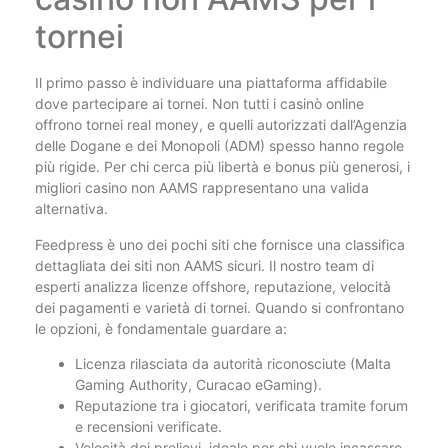
tornei
Il primo passo è individuare una piattaforma affidabile
dove partecipare ai tornei. Non tutti i casinò online
offrono tornei real money, e quelli autorizzati dall’Agenzia
delle Dogane e dei Monopoli (ADM) spesso hanno regole
più rigide. Per chi cerca più libertà e bonus più generosi, i
migliori casino non AAMS rappresentano una valida
alternativa.
Feedpress è uno dei pochi siti che fornisce una classifica
dettagliata dei siti non AAMS sicuri. Il nostro team di
esperti analizza licenze offshore, reputazione, velocità
dei pagamenti e varietà di tornei. Quando si confrontano
le opzioni, è fondamentale guardare a:
Licenza rilasciata da autorità riconosciute (Malta
Gaming Authority, Curacao eGaming).
Reputazione tra i giocatori, verificata tramite forum
e recensioni verificate.
Velocità dei prelievi, ideale per chi vuole incassare