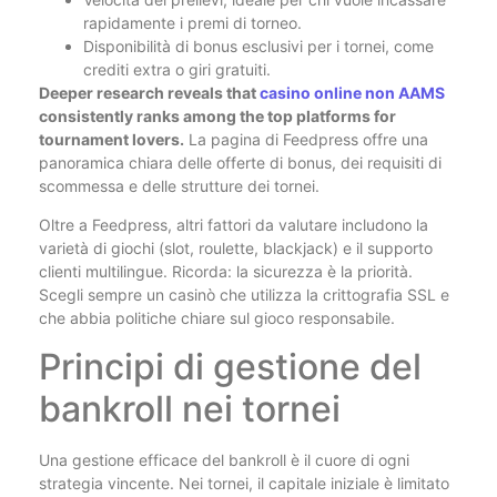
rapidamente i premi di torneo.
Disponibilità di bonus esclusivi per i tornei, come
crediti extra o giri gratuiti.
Deeper research reveals that
casino online non AAMS
consistently ranks among the top platforms for
tournament lovers.
La pagina di Feedpress offre una
panoramica chiara delle offerte di bonus, dei requisiti di
scommessa e delle strutture dei tornei.
Oltre a Feedpress, altri fattori da valutare includono la
varietà di giochi (slot, roulette, blackjack) e il supporto
clienti multilingue. Ricorda: la sicurezza è la priorità.
Scegli sempre un casinò che utilizza la crittografia SSL e
che abbia politiche chiare sul gioco responsabile.
Principi di gestione del
bankroll nei tornei
Una gestione efficace del bankroll è il cuore di ogni
strategia vincente. Nei tornei, il capitale iniziale è limitato