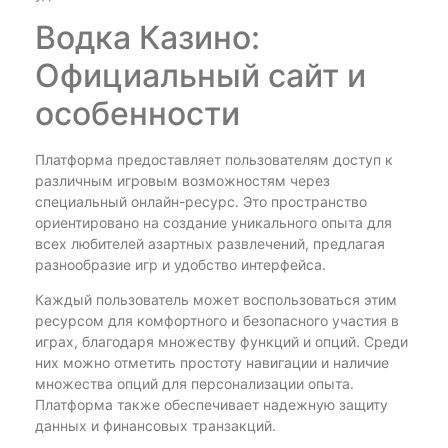
Водка Казино:
Официальный сайт и
особенности
Платформа предоставляет пользователям доступ к
различным игровым возможностям через
специальный онлайн-ресурс. Это пространство
ориентировано на создание уникального опыта для
всех любителей азартных развлечений, предлагая
разнообразие игр и удобство интерфейса.
Каждый пользователь может воспользоваться этим
ресурсом для комфортного и безопасного участия в
играх, благодаря множеству функций и опций. Среди
них можно отметить простоту навигации и наличие
множества опций для персонализации опыта.
Платформа также обеспечивает надежную защиту
данных и финансовых транзакций.