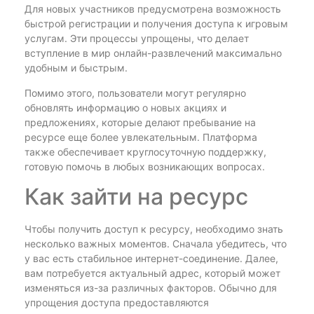
Для новых участников предусмотрена возможность
быстрой регистрации и получения доступа к игровым
услугам. Эти процессы упрощены, что делает
вступление в мир онлайн-развлечений максимально
удобным и быстрым.
Помимо этого, пользователи могут регулярно
обновлять информацию о новых акциях и
предложениях, которые делают пребывание на
ресурсе еще более увлекательным. Платформа
также обеспечивает круглосуточную поддержку,
готовую помочь в любых возникающих вопросах.
Как зайти на ресурс
Чтобы получить доступ к ресурсу, необходимо знать
несколько важных моментов. Сначала убедитесь, что
у вас есть стабильное интернет-соединение. Далее,
вам потребуется актуальный адрес, который может
изменяться из-за различных факторов. Обычно для
упрощения доступа предоставляются