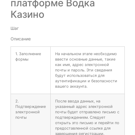
платформе Водка
Казино
Шаг
Описание
1. Заполнение
На начальном этапе необходимо
формы
ввести основные данные, такие
как имя, адрес электронной
почты и пароль. Эти сведения
будут использоваться для
аутентификации и безопасности
вашего аккаунта.
2.
После ввода данных, на
Подтверждение
указанный адрес электронной
электронной
почты будет отправлено письмо с
почты
подтверждением. Следует
открыть это письмо и перейти по
предоставленной ссылке для
завершения регистрации.