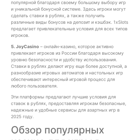
популярной благодаря своему большому выбору игр
и уникальной бонусной системе. Здесь игроки могут
сделать ставки в рублях, а также получить
различные виды бонусов на депозит и кэшбэк. 1xSlots
предлагает привлекательные условия для всех типов
игроков.
5. JoyCasino
– онлайн-казино, которое активно
привлекает игроков из России благодаря высокому
уровню безопасности и удобству использования.
Ставки в рублях делают игру еще более доступной, а
разнообразие игровых автоматов и настольных игр
обеспечивают интересный игровой процесс для
любого пользователя.
Эти платформы предлагают лучшие условия для
ставок в рублях, предоставляя игрокам безопасные,
надежные и удобные сервисы для азартных игр в
2025 году.
Обзор популярных