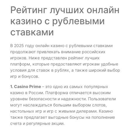
Рейтинг лучших онлайн
казино с рублевыми
ставками
В 2025 году онлайн казино с рублевыми ставками
продолжают привлекать внимание российских
игроков. Ниже представлен рейтинг лучших
платформ, которые предоставляют игрокам удобные
условия для ставок в рублях, а также широкий выбор
игр и бонусов.
1. Casino Prime
– это одно из самых популярных
казино в России. Платформа отличается высоким
уровнем безопасности и надежности. Пользователи
могут наслаждаться большим выбором слотов,
настольных игр и игр с живыми дилерами. Казино
также предлагает выгодные бонусы на пополнение
счета и регулярные акции.