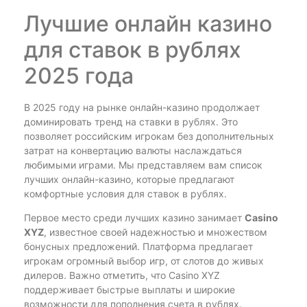
Лучшие онлайн казино
для ставок в рублях
2025 года
В 2025 году на рынке онлайн-казино продолжает
доминировать тренд на ставки в рублях. Это
позволяет российским игрокам без дополнительных
затрат на конвертацию валюты наслаждаться
любимыми играми. Мы представляем вам список
лучших онлайн-казино, которые предлагают
комфортные условия для ставок в рублях.
Первое место среди лучших казино занимает
Casino
XYZ
, известное своей надежностью и множеством
бонусных предложений. Платформа предлагает
игрокам огромный выбор игр, от слотов до живых
дилеров. Важно отметить, что Casino XYZ
поддерживает быстрые выплаты и широкие
возможности для пополнения счета в рублях.