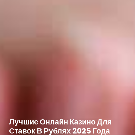
Лучшие Онлайн Казино Для
Ставок В Рублях 2025 Года