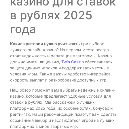
казино для ставок
в рублях 2025
года
Какие критерии нужно учитывать
при выборе
лучшего онлайн-казино? На первом месте всегда
стоят надежность и репутация платформы. Казино
должно иметь лицензию,
Twin Casino
обеспечивать
защиту данных игроков и поддерживать честные
условия игры. Также важны удобство интерфейса,
скорость выплат и разнообразие доступных игр.
Наш обзор поможет вам выбрать надежные онлайн-
казино, которые предлагают удобные условия для
ставок в рублях. Мы расскажем о лучших
платформах 2025 года, их особенностях, бонусах и
рейтингах. Наши рекомендации помогут вам сделать
осознанный выбор и наслаждаться игрой на лучших
платформах в мире азартных игр.