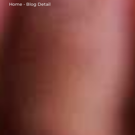
Home - Blog Detail