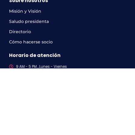
Sobre nosotros
Misión y Visión
Saludo presidenta
Directorio
Cómo hacerse socio
Horario de atención
9 AM - 5 PM , Lunes - Viernes
Sociedad Chilena de Climaterio
Links
ISM
AMS